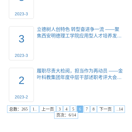
2023-3
立德树人创特色 转型奋进争一流 ——聚
3
焦西安明德理工学院应用型人才培养发…
2023-3
履职尽责大检阅，担当作为再动员 ——金
2
叶科教集团年度中层干部述职考评大会…
2023-2
总数：265
1..
上一页
3
4
5
6
7
8
下一页
..14
页次：6/14