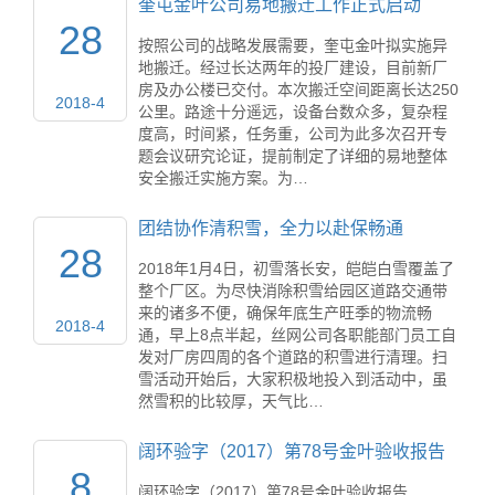
奎屯金叶公司易地搬迁工作正式启动
28
按照公司的战略发展需要，奎屯金叶拟实施异
地搬迁。经过长达两年的投厂建设，目前新厂
房及办公楼已交付。本次搬迁空间距离长达250
2018-4
公里。路途十分遥远，设备台数众多，复杂程
度高，时间紧，任务重，公司为此多次召开专
题会议研究论证，提前制定了详细的易地整体
安全搬迁实施方案。为…
团结协作清积雪，全力以赴保畅通
28
2018年1月4日，初雪落长安，皑皑白雪覆盖了
整个厂区。为尽快消除积雪给园区道路交通带
来的诸多不便，确保年底生产旺季的物流畅
2018-4
通，早上8点半起，丝网公司各职能部门员工自
发对厂房四周的各个道路的积雪进行清理。扫
雪活动开始后，大家积极地投入到活动中，虽
然雪积的比较厚，天气比…
阔环验字（2017）第78号金叶验收报告
8
阔环验字（2017）第78号金叶验收报告